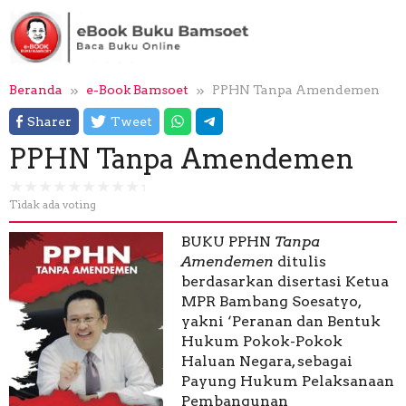
Loncat
ke
konten
Beranda
e-Book Bamsoet
PPHN Tanpa Amendemen
Sharer
Tweet
PPHN Tanpa Amendemen
Tidak ada voting
BUKU PPHN
Tanpa
Amendemen
ditulis
berdasarkan disertasi Ketua
MPR Bambang Soesatyo,
yakni ‘Peranan dan Bentuk
Hukum Pokok-Pokok
Haluan Negara, sebagai
Payung Hukum Pelaksanaan
Pembangunan