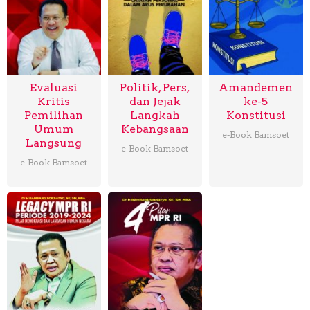
Evaluasi
Politik, Pers,
Amandemen
Kritis
dan Jejak
ke-5
Pemilihan
Langkah
Konstitusi
Umum
Kebangsaan
e-Book Bamsoet
Langsung
e-Book Bamsoet
e-Book Bamsoet