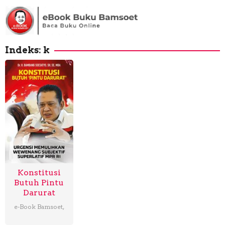
Loncat
ke
konten
Indeks:
k
Konstitusi
Butuh Pintu
Darurat
e-Book Bamsoet
,