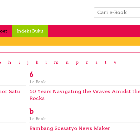
oet
Indeks Buku
e
h
i
j
k
l
m
n
p
r
s
t
v
6
1 e-Book
mor Satu
60 Years Navigating the Waves Amidst th
Rocks
b
1 e-Book
Bambang Soesatyo News Maker