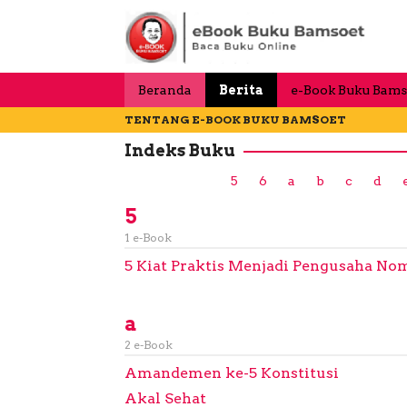
Loncat
ke
konten
Beranda
Berita
e-Book Buku Bams
TENTANG E-BOOK BUKU BAMSOET
Indeks Buku
5
6
a
b
c
d
5
1 e-Book
5 Kiat Praktis Menjadi Pengusaha No
a
2 e-Book
Amandemen ke-5 Konstitusi
Akal Sehat