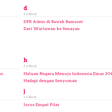
d
2 e-Book
DPR Adem di Bawah Bamsoet
Dari Wartawan ke Senayan
h
2 e-Book
us
Haluan Negara Menuju Indonesia Emas 20
Hadapi dengan Senyuman
j
1 e-Book
Jurus Empat Pilar