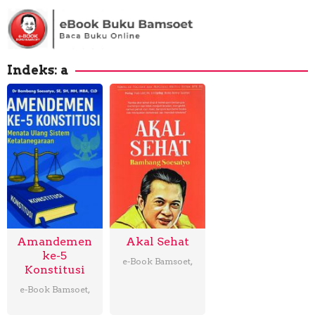
Loncat
ke
konten
Indeks:
a
Amandemen
Akal Sehat
ke-5
e-Book Bamsoet
,
Konstitusi
e-Book Bamsoet
,