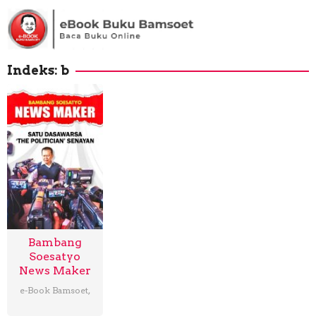
Loncat
ke
konten
Indeks:
b
Bambang
Soesatyo
News Maker
e-Book Bamsoet
,