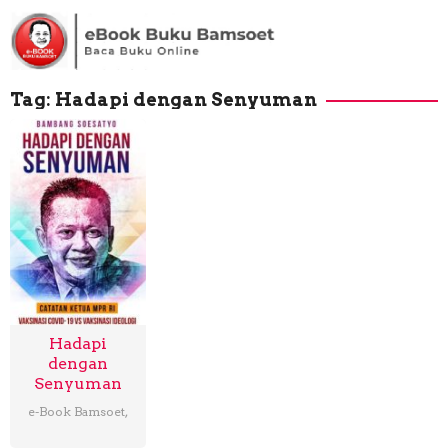
Loncat
ke
konten
Tag:
Hadapi dengan Senyuman
Hadapi
dengan
Senyuman
e-Book Bamsoet
,